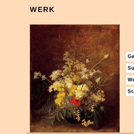
WERK
Ge
Su
W
St