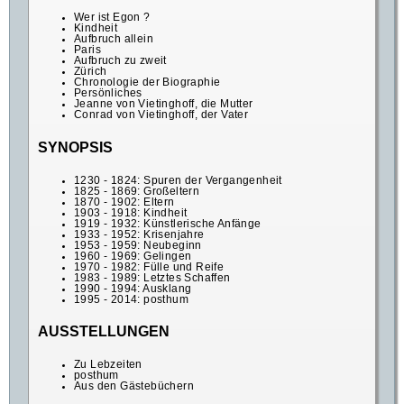
Wer ist Egon ?
Kindheit
Aufbruch allein
Paris
Aufbruch zu zweit
Zürich
Chronologie der Biographie
Persönliches
Jeanne von Vietinghoff, die Mutter
Conrad von Vietinghoff, der Vater
SYNOPSIS
1230 - 1824: Spuren der Vergangenheit
1825 - 1869: Großeltern
1870 - 1902: Eltern
1903 - 1918: Kindheit
1919 - 1932: Künstlerische Anfänge
1933 - 1952: Krisenjahre
1953 - 1959: Neubeginn
1960 - 1969: Gelingen
1970 - 1982: Fülle und Reife
1983 - 1989: Letztes Schaffen
1990 - 1994: Ausklang
1995 - 2014: posthum
AUSSTELLUNGEN
Zu Lebzeiten
posthum
Aus den Gästebüchern