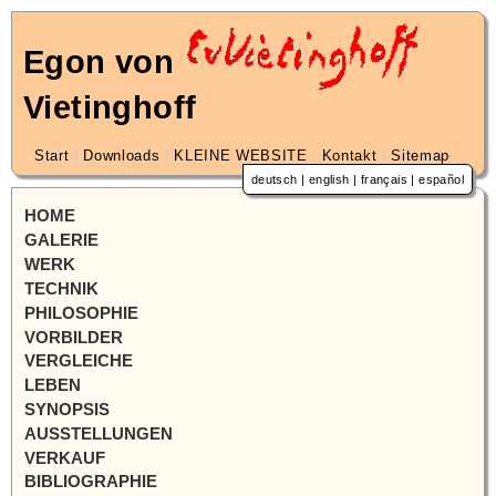
Egon von
Vietinghoff
Start
|
Downloads
|
KLEINE WEBSITE
|
Kontakt
|
Sitemap
deutsch
|
english
|
français
|
español
HOME
GALERIE
WERK
TECHNIK
PHILOSOPHIE
VORBILDER
VERGLEICHE
LEBEN
SYNOPSIS
AUSSTELLUNGEN
VERKAUF
BIBLIOGRAPHIE