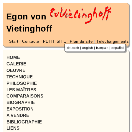
Egon von
Vietinghoff
Start
|
Contacte
|
PETIT SITE
|
Plan du site
|
Téléchargements
deutsch
|
english
|
français
|
español
HOME
GALERIE
OEUVRE
TECHNIQUE
PHILOSOPHIE
LES MAÎTRES
COMPARAISONS
BIOGRAPHIE
EXPOSITION
A VENDRE
BIBLIOGRAPHIE
LIENS