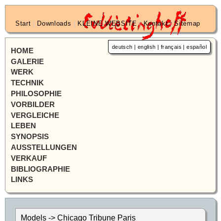
Start
|
Downloads
|
KLEINE WEBSITE
|
Kontakt
|
Sitemap
deutsch
|
english
|
français
|
español
HOME
GALERIE
WERK
TECHNIK
PHILOSOPHIE
VORBILDER
VERGLEICHE
LEBEN
SYNOPSIS
AUSSTELLUNGEN
VERKAUF
BIBLIOGRAPHIE
LINKS
Models -> Chicago Tribune Paris