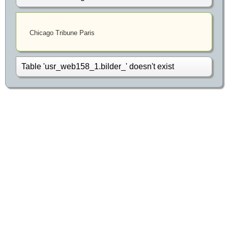
Chicago Tribune Paris
Table 'usr_web158_1.bilder_' doesn't exist