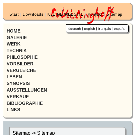
Start
|
Downloads
|
KLEINE WEBSITE
|
Kontakt
|
Sitemap
deutsch
|
english
|
français
|
español
HOME
GALERIE
WERK
TECHNIK
PHILOSOPHIE
VORBILDER
VERGLEICHE
LEBEN
SYNOPSIS
AUSSTELLUNGEN
VERKAUF
BIBLIOGRAPHIE
LINKS
Sitemap -> Sitemap