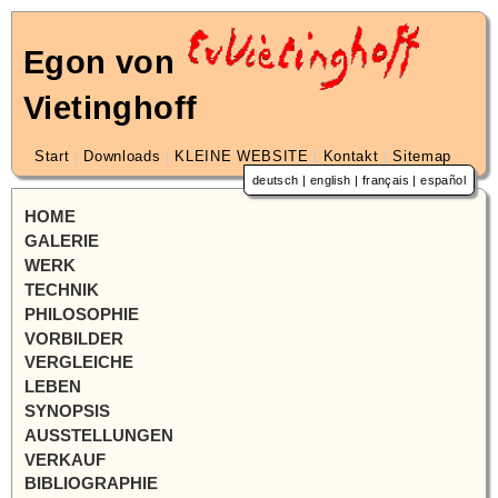
Egon von
Vietinghoff
Start
|
Downloads
|
KLEINE WEBSITE
|
Kontakt
|
Sitemap
deutsch
|
english
|
français
|
español
HOME
GALERIE
WERK
TECHNIK
PHILOSOPHIE
VORBILDER
VERGLEICHE
LEBEN
SYNOPSIS
AUSSTELLUNGEN
VERKAUF
BIBLIOGRAPHIE